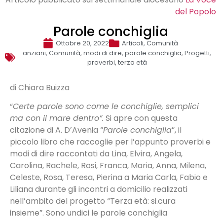
del Popolo
Parole conchiglia
Ottobre 20, 2022
Articoli
,
Comunità
anziani
,
Comunità
,
modi di dire
,
parole conchiglia
,
Progetti
,
proverbi
,
terza età
di Chiara Buizza
“
Certe parole sono come le conchiglie, semplici
ma con il mare dentro”.
Si apre con questa
citazione di A. D’Avenia “
Parole conchiglia
”, il
piccolo libro che raccoglie per l’appunto proverbi e
modi di dire raccontati da Lina, Elvira, Angela,
Carolina, Rachele, Rosi, Franca, Maria, Anna, Milena,
Celeste, Rosa, Teresa, Pierina a Maria Carla, Fabio e
Liliana durante gli incontri a domicilio realizzati
nell’ambito del progetto “Terza età: si.cura
insieme”. Sono undici le parole conchiglia