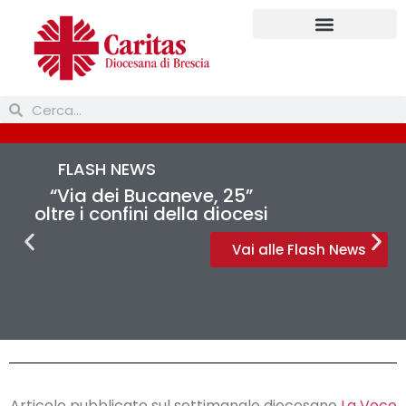
FLASH NEWS
“Via dei Bucaneve, 25”
oltre i confini della diocesi
Vai alle Flash News
Articolo pubblicato sul settimanale diocesano
La Voce