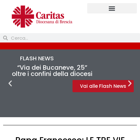
Prendi parte
FLASH NEWS
“Via dei Bucaneve, 25”
oltre i confini della diocesi
Vai alle Flash News