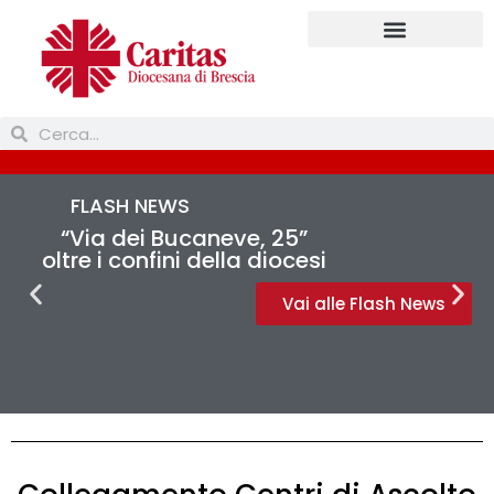
Prendi parte
FLASH NEWS
“Via dei Bucaneve, 25”
oltre i confini della diocesi
Vai alle Flash News