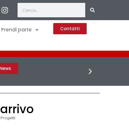
Contatti
Prendi parte
FLASH 
h News
 arrivo
,
Progetti