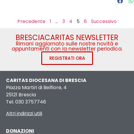
Precedente
1
…
3
4
5
6
Successivo
BRESCIACARITAS NEWSLETTER
Rimani aggiornato sulle nostre novità e
appuntamenti con la newsletter periodica.
REGISTRATI ORA
CARITAS DIOCESANA DI BRESCIA
Piazza Martiri di Belfiore, 4
25121 Brescia
Tel. 030 3757746
Altri indirizzi utili
DONAZIONI