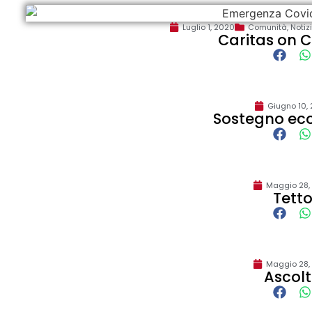
Luglio 1, 2020
Comunità
,
Notiz
Caritas on 
Giugno 10,
Sostegno ec
Maggio 28,
Tett
Maggio 28,
Ascol