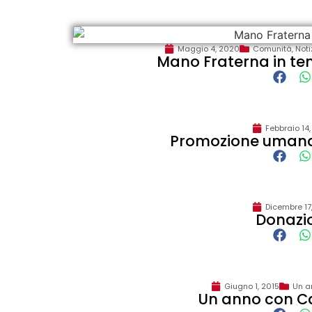
Maggio 4, 2020
Comunità
,
Noti
Mano Fraterna in te
Febbraio 14
Promozione umana
Dicembre 17
Donazi
Giugno 1, 2015
Un a
Un anno con Ca