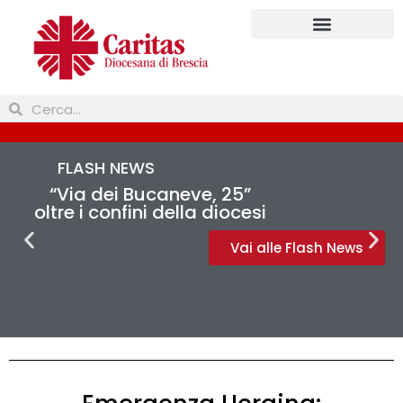
Prendi parte
FLASH NEWS
“Via dei Bucaneve, 25”
oltre i confini della diocesi
Vai alle Flash News