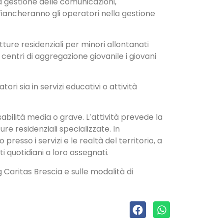
lla gestione delle comunicazioni,
 affiancheranno gli operatori nella gestione
tture residenziali per minori allontanati
i centri di aggregazione giovanile i giovani
tori sia in servizi educativi o attività
sabilità media o grave. L’attività prevede la
re residenziali specializzate. In
presso i servizi e le realtà del territorio, a
i quotidiani a loro assegnati.
g Caritas Brescia e sulle modalità di