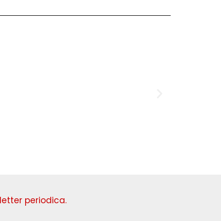
Domenica
etter periodica.