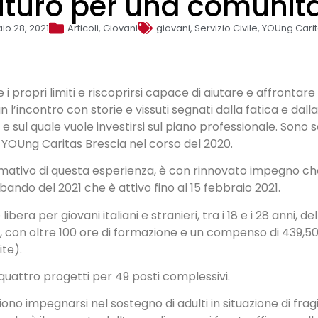
futuro per una comunità
io 28, 2021
Articoli
,
Giovani
giovani
,
Servizio Civile
,
YOUng Carit
 propri limiti e riscoprirsi capace di aiutare e affrontare 
n l’incontro con storie e vissuti segnati dalla fatica e d
 e sul quale vuole investirsi sul piano professionale. Sono 
n YOUng Caritas Brescia nel corso del 2020.
ormativo di questa esperienza, è con rinnovato impegno ch
o bando del 2021 che è attivo fino al 15 febbraio 2021.
ibera per giovani italiani e stranieri, tra i 18 e i 28 anni, d
, con oltre 100 ore di formazione e un compenso di 439,5
ite).
quattro progetti per 49 posti complessivi.
liono impegnarsi nel sostegno di adulti in situazione di fra