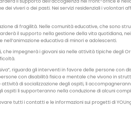
 riguarderà il supporto dell’accoglienza nei front-office e ne
 dei viveri o dei pasti. Nei servizi residenziali i volontari
uazione di fragilità. Nelle comunità educative, che sono stru
guarderà il supporto nella gestione della vita quotidiana, ne
e nell’animazione educativa di minori e adolescenti.
, che impegnerà i giovani sia nelle attività tipiche degli Ora
ficoltà.
iva”, riguarda gli interventi in favore delle persone con di
rsone con disabilità fisica e mentale che vivono in struttu
attività di socializzazione degli ospiti, li accompagneranno 
i ospiti li supporteranno nella conduzione di alcuni compit
vare tutti i contatti e le informazioni sui progetti di YOUn