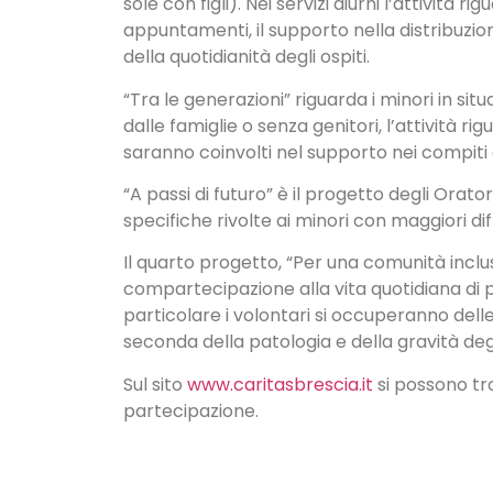
sole con figli). Nei servizi diurni l’attività
appuntamenti, il supporto nella distribuzione
della quotidianità degli ospiti.
“Tra le generazioni” riguarda i minori in sit
dalle famiglie o senza genitori, l’attività ri
saranno coinvolti nel supporto nei compiti 
“A passi di futuro” è il progetto degli Oratori
specifiche rivolte ai minori con maggiori dif
Il quarto progetto, “Per una comunità inclus
compartecipazione alla vita quotidiana di pe
particolare i volontari si occuperanno delle 
seconda della patologia e della gravità degl
Sul sito
www.caritasbrescia.it
si possono tro
partecipazione.