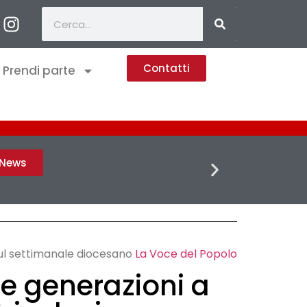
Contatti
Prendi parte
FLASH 
h News
sul settimanale diocesano
La Voce del Popolo
a le generazioni a