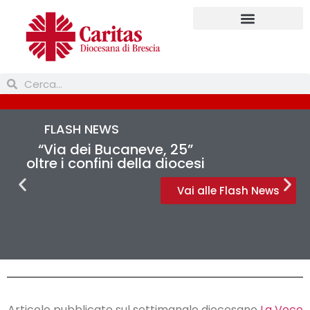
FLASH NEWS
“Via dei Bucaneve, 25”
oltre i confini della diocesi
Vai alle Flash News
Articolo pubblicato sul settimanale diocesano
La Voce