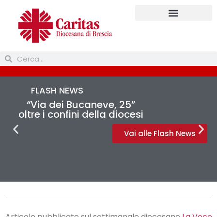
Prendi parte
FLASH NEWS
“Via dei Bucaneve, 25”
oltre i confini della diocesi
Vai alle Flash News
Articolo pubblicato sul settimanale diocesano
La Voce