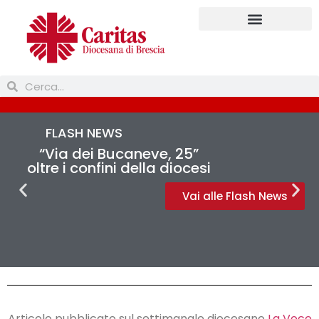
Prendi parte
FLASH NEWS
“Via dei Bucaneve, 25”
oltre i confini della diocesi
Vai alle Flash News
Articolo pubblicato sul settimanale diocesano
La Voce